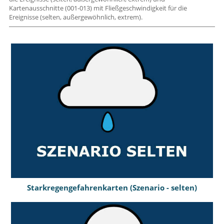
Kartenausschnitte (001-013) mit Fließgeschwindigkeit für die
Ereignisse (selten, außergewöhnlich, extrem).
Starkregengefahrenkarten (Szenario - selten)