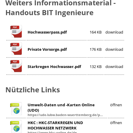
Weiters Informationsmaterial -
Handouts BIT Ingenieure
Hochwasserpass.pdf
164 KB
download
Private Vorsorge.pdf
176 KB
download
Starkregen Hochwasser.pdf
132 KB
download
Nützliche Links
Umwelt-Daten und -Karten Online
öffnen
(UDO)
https://udo.lubw.baden-wuerttemberg.de/public/
HKC : HKC-STARKREGEN UND
öffnen
HOCHWASSER NETZWERK
https://www.hkc-online.de/de