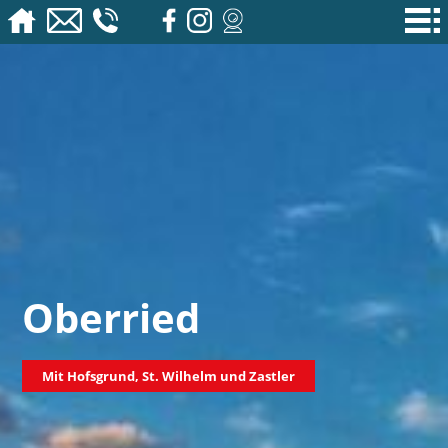
Oberried
Mit Hofsgrund, St. Wilhelm und Zastler