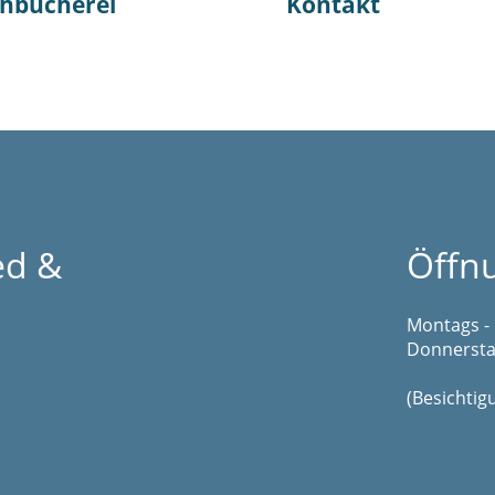
hbücherei
Kontakt
ed &
Öffn
Montags - 
Donnerstag
(Besichti