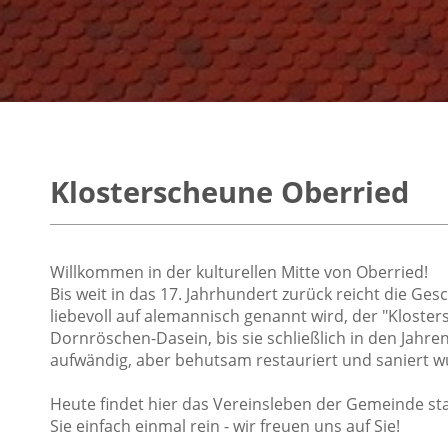
Klosterscheune Oberried
Willkommen in der kulturellen Mitte von Oberried!
Bis weit in das 17. Jahrhundert zurück reicht die Ges
liebevoll auf alemannisch genannt wird, der "Klosters
Dornröschen-Dasein, bis sie schließlich in den Jahr
aufwändig, aber behutsam restauriert und saniert 
Heute findet hier das Vereinsleben der Gemeinde sta
Sie einfach einmal rein - wir freuen uns auf Sie!