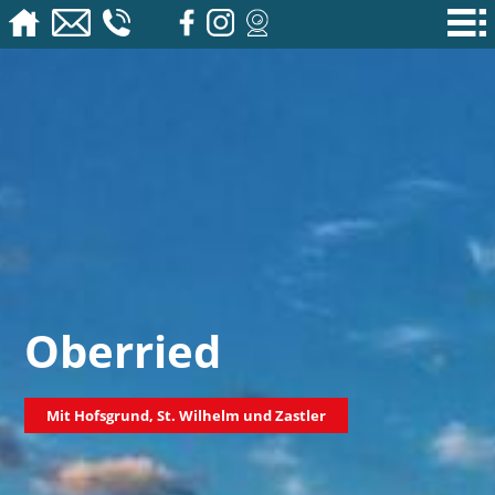
Oberried
Mit Hofsgrund, St. Wilhelm und Zastler