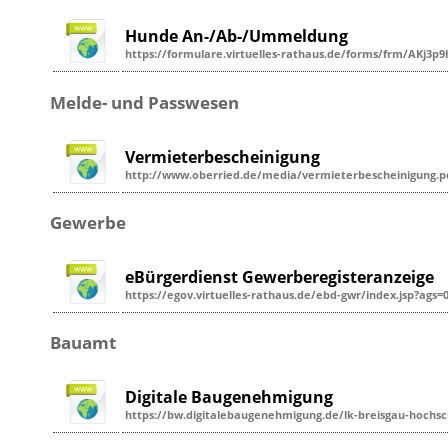
Hunde An-/Ab-/Ummeldung
https://formulare.virtuelles-rathaus.de/forms/frm/AKj3
Melde- und Passwesen
Vermieterbescheinigung
http://www.oberried.de/media/vermieterbescheinigung.p
Gewerbe
eBürgerdienst Gewerberegisteranzeige
https://egov.virtuelles-rathaus.de/ebd-gwr/index.jsp?ags=
Bauamt
Digitale Baugenehmigung
https://bw.digitalebaugenehmigung.de/lk-breisgau-hochs