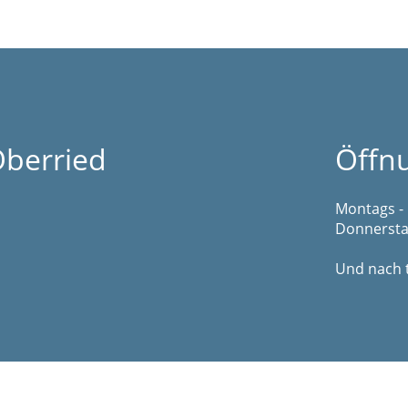
berried
Öffn
Montags - 
Donnerstag
Und nach 