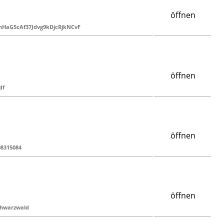
öffnen
p9hHaG5cAf37Jdvg9kDjcRjkNCvF
öffnen
df
öffnen
08315084
öffnen
chwarzwald