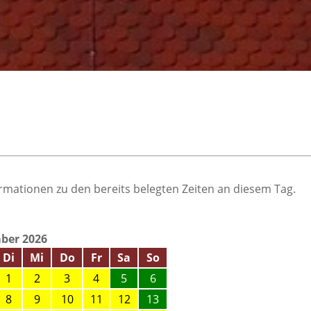
rmationen zu den bereits belegten Zeiten an diesem Tag.
ber 2026
Di
Mi
Do
Fr
Sa
So
1
2
3
4
5
6
8
9
10
11
12
13