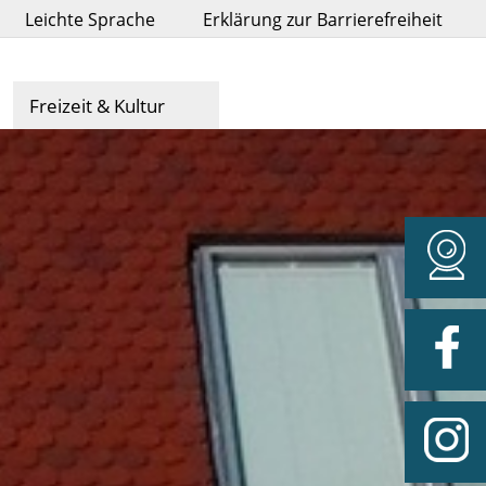
Leichte Sprache
Erklärung zur Barrierefreiheit
Freizeit & Kultur