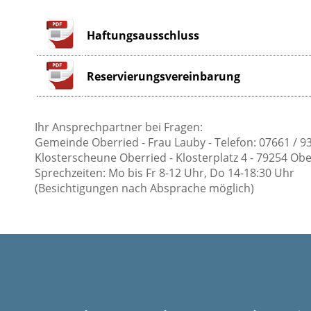
Haftungsausschluss
Reservierungsvereinbarung
Ihr Ansprechpartner bei Fragen:
Gemeinde Oberried - Frau Lauby - Telefon: 07661 / 93
Klosterscheune Oberried - Klosterplatz 4 - 79254 Obe
Sprechzeiten: Mo bis Fr 8-12 Uhr, Do 14-18:30 Uhr
(Besichtigungen nach Absprache möglich)