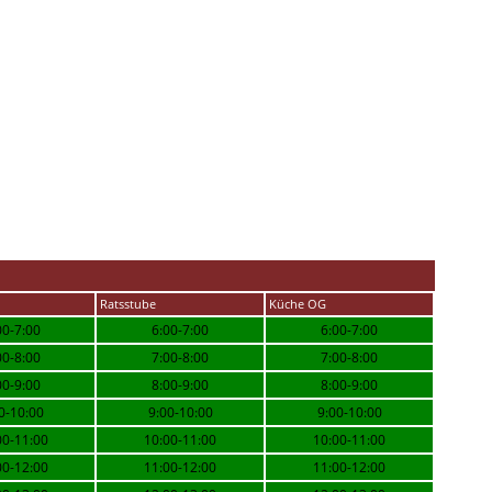
Ratsstube
Küche OG
00-7:00
6:00-7:00
6:00-7:00
00-8:00
7:00-8:00
7:00-8:00
00-9:00
8:00-9:00
8:00-9:00
0-10:00
9:00-10:00
9:00-10:00
00-11:00
10:00-11:00
10:00-11:00
00-12:00
11:00-12:00
11:00-12:00