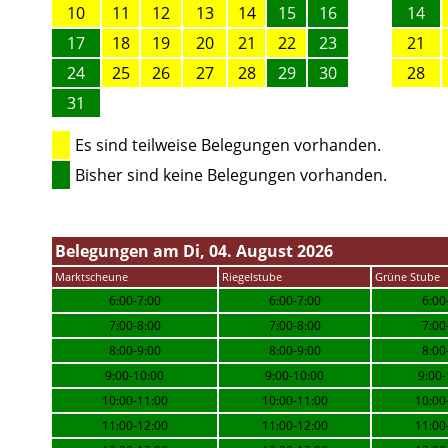
10
11
12
13
14
15
16
14
17
18
19
20
21
22
23
21
24
25
26
27
28
29
30
28
31
Es sind teilweise Belegungen vorhanden.
Bisher sind keine Belegungen vorhanden.
Belegungen am Di, 04. August 2026
Marktscheune
Riegelstube
Grüne Stube
6:00-7:00
6:00-7:00
6:00
7:00-8:00
7:00-8:00
7:00
8:00-9:00
8:00-9:00
8:00
9:00-10:00
9:00-10:00
9:00-
10:00-11:00
10:00-11:00
10:00
11:00-12:00
11:00-12:00
11:00