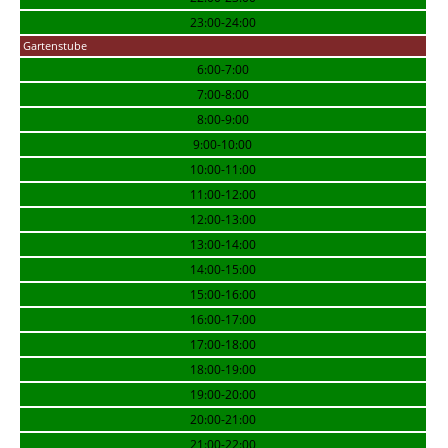
23:00-24:00
Gartenstube
6:00-7:00
7:00-8:00
8:00-9:00
9:00-10:00
10:00-11:00
11:00-12:00
12:00-13:00
13:00-14:00
14:00-15:00
15:00-16:00
16:00-17:00
17:00-18:00
18:00-19:00
19:00-20:00
20:00-21:00
21:00-22:00