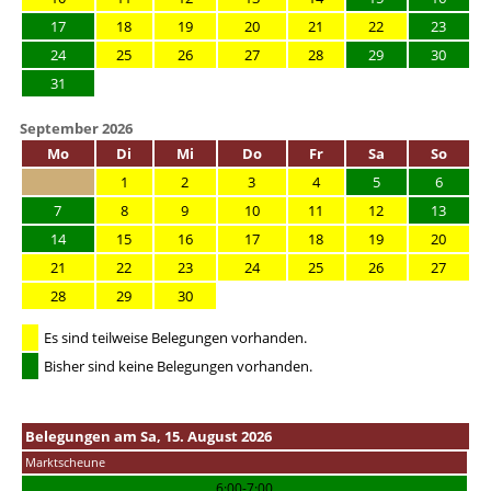
17
18
19
20
21
22
23
24
25
26
27
28
29
30
31
September 2026
Mo
Di
Mi
Do
Fr
Sa
So
1
2
3
4
5
6
7
8
9
10
11
12
13
14
15
16
17
18
19
20
21
22
23
24
25
26
27
28
29
30
Es sind teilweise Belegungen vorhanden.
Bisher sind keine Belegungen vorhanden.
Belegungen am Sa, 15. August 2026
Marktscheune
6:00-7:00