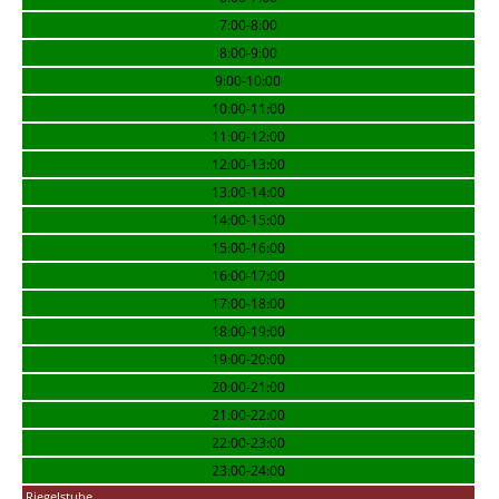
7:00-8:00
8:00-9:00
9:00-10:00
10:00-11:00
11:00-12:00
12:00-13:00
13:00-14:00
14:00-15:00
15:00-16:00
16:00-17:00
17:00-18:00
18:00-19:00
19:00-20:00
20:00-21:00
21:00-22:00
22:00-23:00
23:00-24:00
Riegelstube