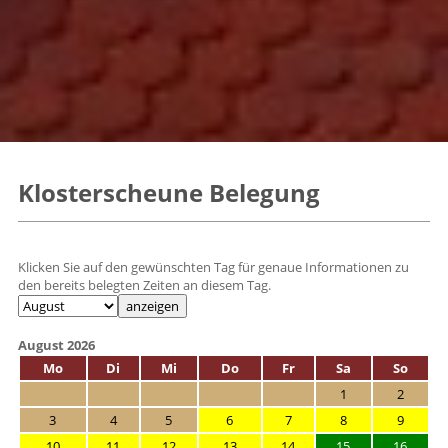
Klosterscheune Belegung
Klicken Sie auf den gewünschten Tag für genaue Informationen zu
den bereits belegten Zeiten an diesem Tag.
August 2026
Mo
Di
Mi
Do
Fr
Sa
So
1
2
3
4
5
6
7
8
9
10
11
12
13
14
15
16