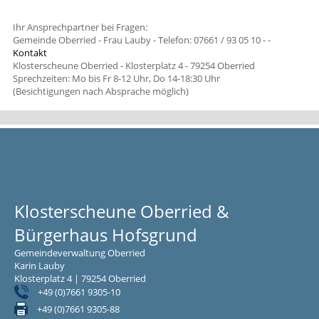
Ihr Ansprechpartner bei Fragen:
Gemeinde Oberried - Frau Lauby - Telefon: 07661 / 93 05 10 -
-
Kontakt
Klosterscheune Oberried - Klosterplatz 4 - 79254 Oberried
Sprechzeiten: Mo bis Fr 8-12 Uhr, Do 14-18:30 Uhr
(Besichtigungen nach Absprache möglich)
Klosterscheune Oberried &
Bürgerhaus Hofsgrund
Gemeindeverwaltung Oberried
Karin Lauby
Klosterplatz 4 | 79254 Oberried
+49 (0)7661 9305-10
+49 (0)7661 9305-88