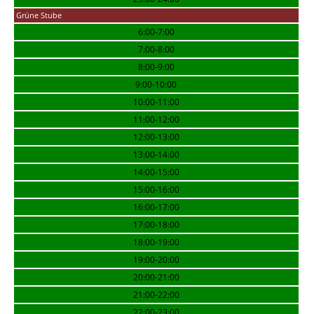
Grüne Stube
6:00-7:00
7:00-8:00
8:00-9:00
9:00-10:00
10:00-11:00
11:00-12:00
12:00-13:00
13:00-14:00
14:00-15:00
15:00-16:00
16:00-17:00
17:00-18:00
18:00-19:00
19:00-20:00
20:00-21:00
21:00-22:00
22:00-23:00