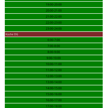
19:00-20:00
20:00-21:00
21:00-22:00
22:00-23:00
23:00-24:00
Küche OG
6:00-7:00
7:00-8:00
8:00-9:00
9:00-10:00
10:00-11:00
11:00-12:00
12:00-13:00
13:00-14:00
14:00-15:00
15:00-16:00
16:00-17:00
17:00-18:00