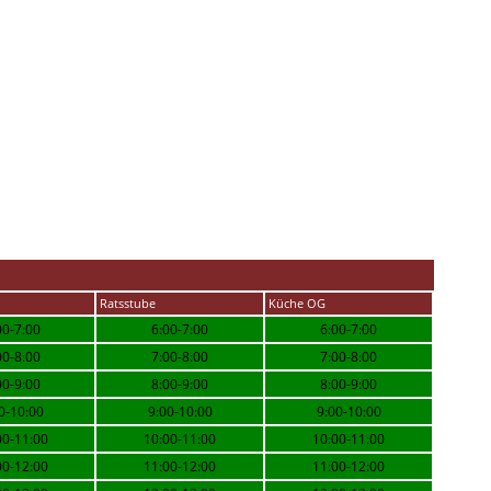
Ratsstube
Küche OG
00-7:00
6:00-7:00
6:00-7:00
00-8:00
7:00-8:00
7:00-8:00
00-9:00
8:00-9:00
8:00-9:00
0-10:00
9:00-10:00
9:00-10:00
00-11:00
10:00-11:00
10:00-11:00
00-12:00
11:00-12:00
11:00-12:00