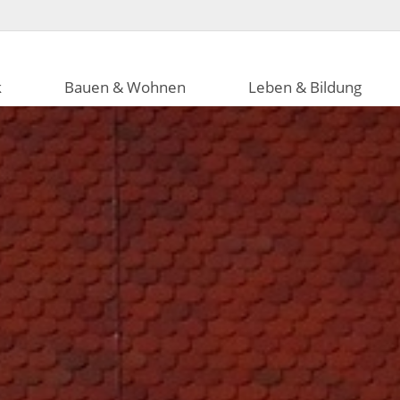
k
Bauen & Wohnen
Leben & Bildung