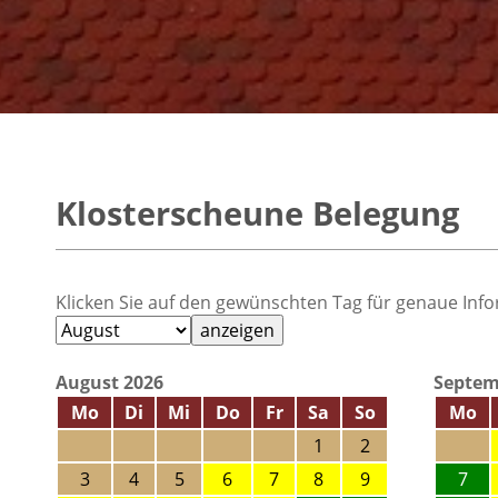
Klosterscheune Belegung
Klicken Sie auf den gewünschten Tag für genaue Info
August 2026
Septem
Mo
Di
Mi
Do
Fr
Sa
So
Mo
1
2
3
4
5
6
7
8
9
7