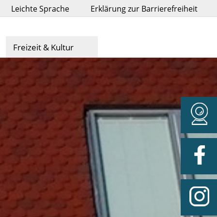
Leichte Sprache
Erklärung zur Barrierefreiheit
Freizeit & Kultur