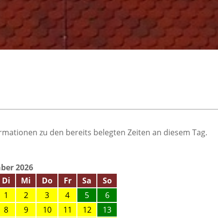
rmationen zu den bereits belegten Zeiten an diesem Tag.
ber 2026
Di
Mi
Do
Fr
Sa
So
1
2
3
4
5
6
8
9
10
11
12
13