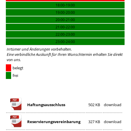
18:00-19:00
19:00-20:00
20:00-21:00
21:00-22:00
22:00-23:00
23:00-24:00
Irrtümer und Änderungen vorbehalten.
Eine verbindliche Auskunft für Ihren Wunschtermin erhalten Sie
direkt
von uns
.
belegt
frei
Haftungsausschluss
502 KB
download
Reservierungsvereinbarung
327 KB
download