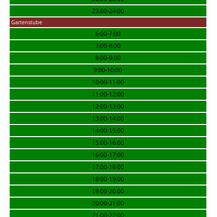
23:00-24:00
Gartenstube
6:00-7:00
7:00-8:00
8:00-9:00
9:00-10:00
10:00-11:00
11:00-12:00
12:00-13:00
13:00-14:00
14:00-15:00
15:00-16:00
16:00-17:00
17:00-18:00
18:00-19:00
19:00-20:00
20:00-21:00
21:00-22:00