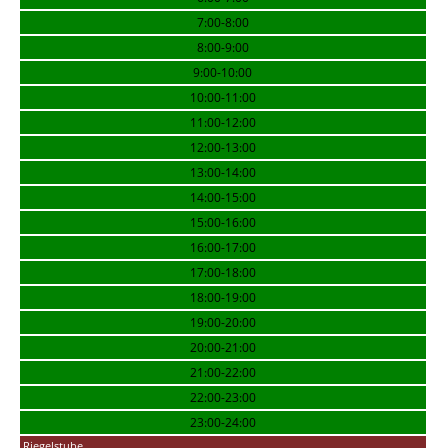
7:00-8:00
8:00-9:00
9:00-10:00
10:00-11:00
11:00-12:00
12:00-13:00
13:00-14:00
14:00-15:00
15:00-16:00
16:00-17:00
17:00-18:00
18:00-19:00
19:00-20:00
20:00-21:00
21:00-22:00
22:00-23:00
23:00-24:00
Riegelstube