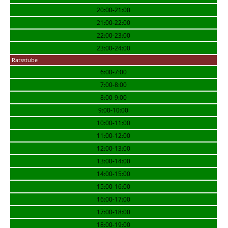
20:00-21:00
21:00-22:00
22:00-23:00
23:00-24:00
Ratsstube
6:00-7:00
7:00-8:00
8:00-9:00
9:00-10:00
10:00-11:00
11:00-12:00
12:00-13:00
13:00-14:00
14:00-15:00
15:00-16:00
16:00-17:00
17:00-18:00
18:00-19:00