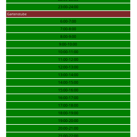
23:00-24:00
Gartenstube
6:00-7:00
7:00-8:00
8:00-9:00
9:00-10:00
10:00-11:00
11:00-12:00
12:00-13:00
13:00-14:00
14:00-15:00
15:00-16:00
16:00-17:00
17:00-18:00
18:00-19:00
19:00-20:00
20:00-21:00
21:00-22:00