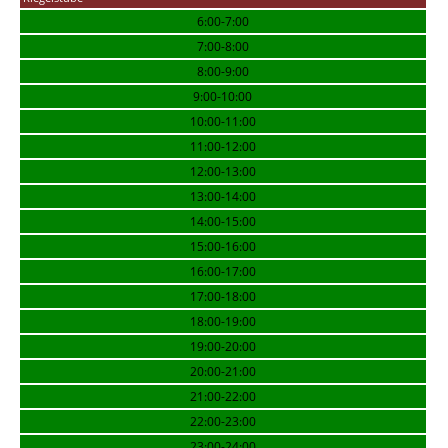
6:00-7:00
7:00-8:00
8:00-9:00
9:00-10:00
10:00-11:00
11:00-12:00
12:00-13:00
13:00-14:00
14:00-15:00
15:00-16:00
16:00-17:00
17:00-18:00
18:00-19:00
19:00-20:00
20:00-21:00
21:00-22:00
22:00-23:00
23:00-24:00