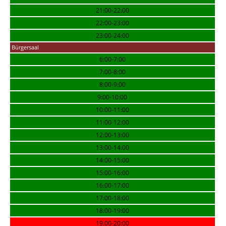
21:00-22:00
22:00-23:00
23:00-24:00
Bürgersaal
6:00-7:00
7:00-8:00
8:00-9:00
9:00-10:00
10:00-11:00
11:00-12:00
12:00-13:00
13:00-14:00
14:00-15:00
15:00-16:00
16:00-17:00
17:00-18:00
18:00-19:00
19:00-20:00