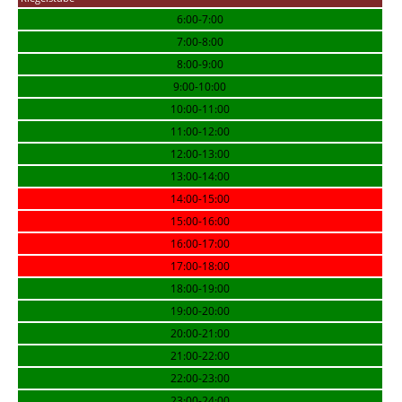
6:00-7:00
7:00-8:00
8:00-9:00
9:00-10:00
10:00-11:00
11:00-12:00
12:00-13:00
13:00-14:00
14:00-15:00
15:00-16:00
16:00-17:00
17:00-18:00
18:00-19:00
19:00-20:00
20:00-21:00
21:00-22:00
22:00-23:00
23:00-24:00