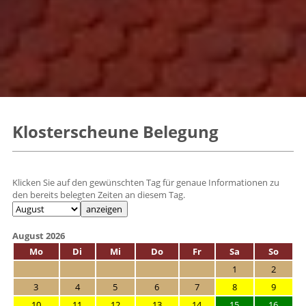
Klosterscheune Belegung
Klicken Sie auf den gewünschten Tag für genaue Informationen zu
den bereits belegten Zeiten an diesem Tag.
August 2026
Mo
Di
Mi
Do
Fr
Sa
So
1
2
3
4
5
6
7
8
9
10
11
12
13
14
15
16