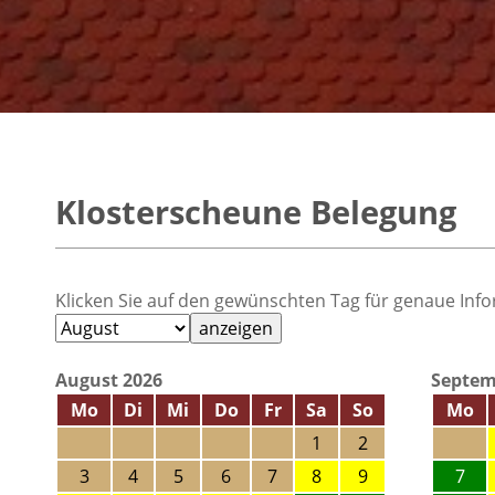
Klosterscheune Belegung
Klicken Sie auf den gewünschten Tag für genaue Info
August 2026
Septem
Mo
Di
Mi
Do
Fr
Sa
So
Mo
1
2
3
4
5
6
7
8
9
7