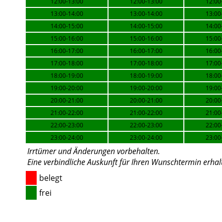
12:00-13:00
12:00-13:00
12:00
13:00-14:00
13:00-14:00
13:00
14:00-15:00
14:00-15:00
14:00
15:00-16:00
15:00-16:00
15:00
16:00-17:00
16:00-17:00
16:00
17:00-18:00
17:00-18:00
17:00
18:00-19:00
18:00-19:00
18:00
19:00-20:00
19:00-20:00
19:00
20:00-21:00
20:00-21:00
20:00
21:00-22:00
21:00-22:00
21:00
22:00-23:00
22:00-23:00
22:00
23:00-24:00
23:00-24:00
23:00
Irrtümer und Änderungen vorbehalten.
Eine verbindliche Auskunft für Ihren Wunschtermin erhal
belegt
frei