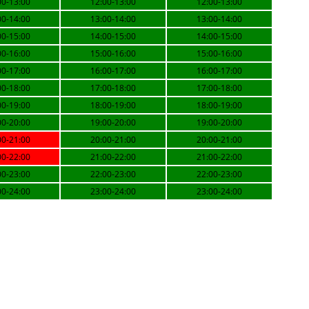
00-13:00
12:00-13:00
12:00-13:00
00-14:00
13:00-14:00
13:00-14:00
00-15:00
14:00-15:00
14:00-15:00
00-16:00
15:00-16:00
15:00-16:00
00-17:00
16:00-17:00
16:00-17:00
00-18:00
17:00-18:00
17:00-18:00
00-19:00
18:00-19:00
18:00-19:00
00-20:00
19:00-20:00
19:00-20:00
00-21:00
20:00-21:00
20:00-21:00
00-22:00
21:00-22:00
21:00-22:00
00-23:00
22:00-23:00
22:00-23:00
00-24:00
23:00-24:00
23:00-24:00