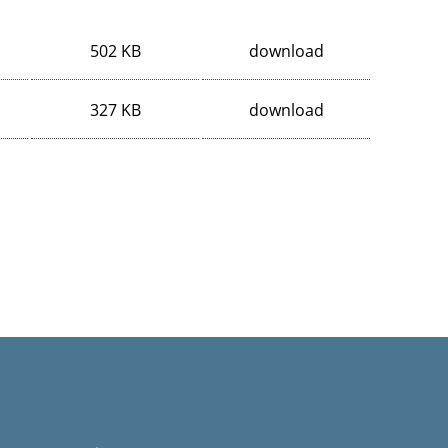
502 KB
download
327 KB
download