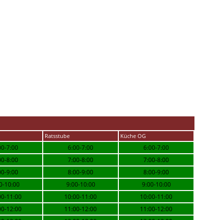
Ratsstube
Küche OG
00-7:00
6:00-7:00
6:00-7:00
00-8:00
7:00-8:00
7:00-8:00
00-9:00
8:00-9:00
8:00-9:00
0-10:00
9:00-10:00
9:00-10:00
00-11:00
10:00-11:00
10:00-11:00
00-12:00
11:00-12:00
11:00-12:00