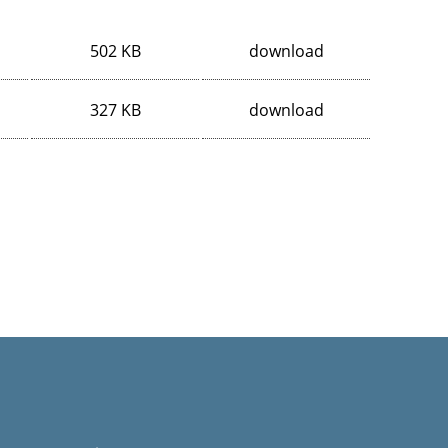
502 KB
download
327 KB
download