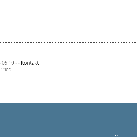
 05 10 -
-
Kontakt
rried