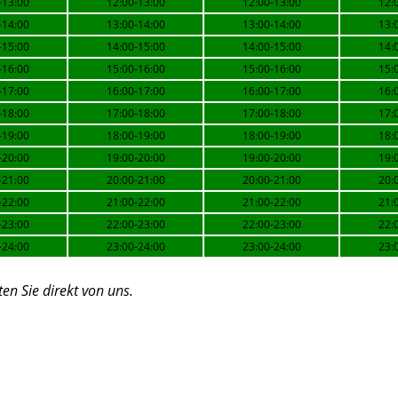
-13:00
12:00-13:00
12:00-13:00
12:
-14:00
13:00-14:00
13:00-14:00
13:
-15:00
14:00-15:00
14:00-15:00
14:
-16:00
15:00-16:00
15:00-16:00
15:
-17:00
16:00-17:00
16:00-17:00
16:
-18:00
17:00-18:00
17:00-18:00
17:
-19:00
18:00-19:00
18:00-19:00
18:
-20:00
19:00-20:00
19:00-20:00
19:
-21:00
20:00-21:00
20:00-21:00
20:
-22:00
21:00-22:00
21:00-22:00
21:
-23:00
22:00-23:00
22:00-23:00
22:
-24:00
23:00-24:00
23:00-24:00
23:
ten Sie
direkt von uns
.