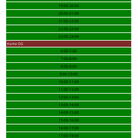
19:00-20:00
20:00-21:00
21:00-22:00
22:00-23:00
23:00-24:00
Küche OG
6:00-7:00
7:00-8:00
8:00-9:00
9:00-10:00
10:00-11:00
11:00-12:00
12:00-13:00
13:00-14:00
14:00-15:00
15:00-16:00
16:00-17:00
17:00-18:00