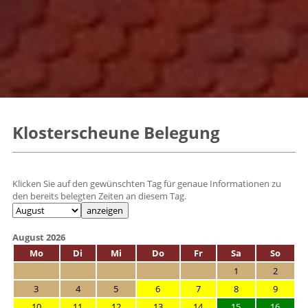
Klosterscheune Belegung
Klicken Sie auf den gewünschten Tag für genaue Informationen zu
den bereits belegten Zeiten an diesem Tag.
August 2026
Mo
Di
Mi
Do
Fr
Sa
So
1
2
3
4
5
6
7
8
9
10
11
12
13
14
15
16