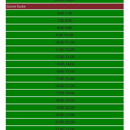
Grüne Stube
6:00-7:00
7:00-8:00
8:00-9:00
9:00-10:00
10:00-11:00
11:00-12:00
12:00-13:00
13:00-14:00
14:00-15:00
15:00-16:00
16:00-17:00
17:00-18:00
18:00-19:00
19:00-20:00
20:00-21:00
21:00-22:00
22:00-23:00