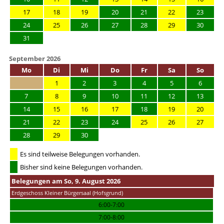
17
18
19
20
21
22
23
24
25
26
27
28
29
30
31
September 2026
Mo
Di
Mi
Do
Fr
Sa
So
1
2
3
4
5
6
7
8
9
10
11
12
13
14
15
16
17
18
19
20
21
22
23
24
25
26
27
28
29
30
Es sind teilweise Belegungen vorhanden.
Bisher sind keine Belegungen vorhanden.
Belegungen am So, 9. August 2026
Erdgeschoss Kleiner Bürgersaal (Hofsgrund)
6:00-7:00
7:00-8:00