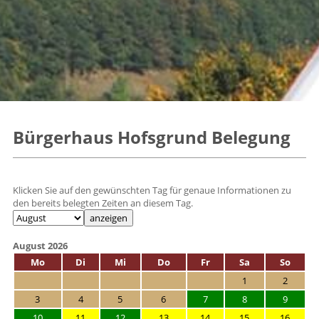
Bürgerhaus Hofsgrund Belegung
Klicken Sie auf den gewünschten Tag für genaue Informationen zu
den bereits belegten Zeiten an diesem Tag.
August 2026
Mo
Di
Mi
Do
Fr
Sa
So
1
2
3
4
5
6
7
8
9
10
11
12
13
14
15
16